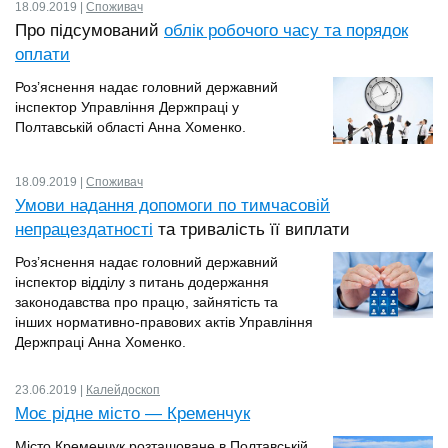
18.09.2019 |
Cпоживач
Про підсумований
облік робочого часу та порядок
оплати
Роз’яснення надає головний державний
інспектор Управління Держпраці у
Полтавській області Анна Хоменко.
18.09.2019 |
Cпоживач
Умови надання допомоги по тимчасовій
непрацездатності
та тривалість її виплати
Роз’яснення надає головний державний
інспектор відділу з питань додержання
законодавства про працю, зайнятість та
інших нормативно-правових актів Управління
Держпраці Анна Хоменко.
23.06.2019 |
Калейдоскоп
Моє рідне місто — Кременчук
Місто Кременчук розташоване в Полтавській