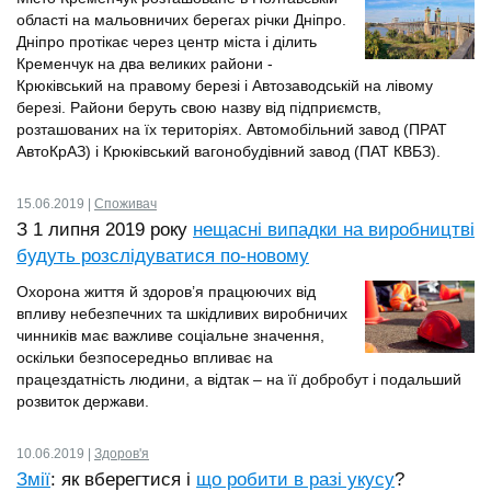
області на мальовничих берегах річки Дніпро.
Дніпро протікає через центр міста і ділить
Кременчук на два великих райони -
Крюківський на правому березі і Автозаводській на лівому
березі. Райони беруть свою назву від підприємств,
розташованих на їх територіях. Автомобільний завод (ПРАТ
АвтоКрАЗ) і Крюківський вагонобудівний завод (ПАТ КВБЗ).
15.06.2019 |
Cпоживач
З 1 липня 2019 року
нещасні випадки на виробництві
будуть розслідуватися по-новому
Охорона життя й здоров’я працюючих від
впливу небезпечних та шкідливих виробничих
чинників має важливе соціальне значення,
оскільки безпосередньо впливає на
працездатність людини, а відтак – на її добробут і подальший
розвиток держави.
10.06.2019 |
Здоров'я
Змії
: як вберегтися і
що робити в разі укусу
?